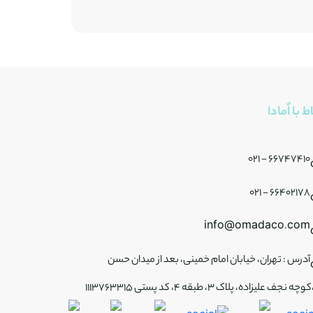
ط با اٌمادا
66747410 - 021
66402178 - 021
info@omadaco.com
آدرس : تهران، خیابان امام خمینی، بعد از میدان حسن
ه نجف علیزاده، پلاک 3، طبقه 4، کد پستی 1113763315