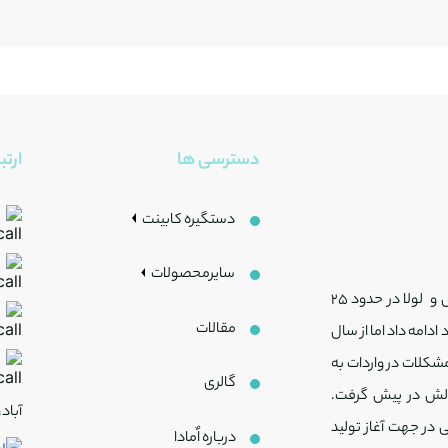
دسترسی ها
ارتبا
دستگیره کابینت
سایرمحصولات
شرکت امادا فعالیت خود را با فروش یراق آلات کابینت، قفل و لولا در حدود 25
مقالات
 ادامه داد اما از سال
 مشکلات در واردات به
گالری
چالش در پیش گرفت.
آباد،کوچ
 در جهت آغاز تولید
درباره اٌمادا