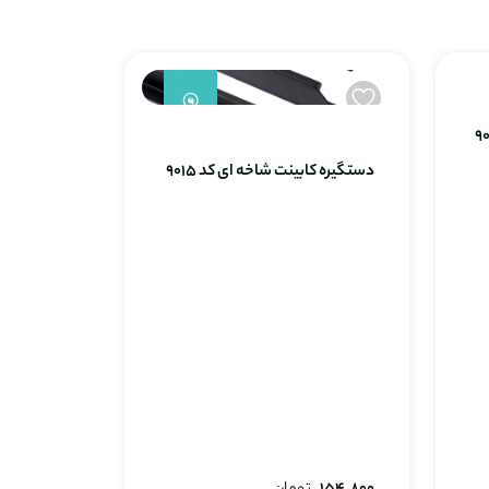
دستگیره کابینت شاخه ای کد 9015
تاپ ساید
کد 2301