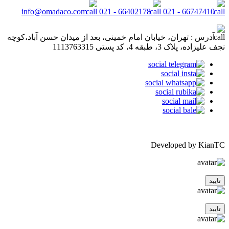
info@omadaco.com
66402178 - 021
66747410 - 021
آدرس : تهران، خیابان امام خمینی، بعد از میدان حسن آباد،کوچه
نجف علیزاده، پلاک 3، طبقه 4، کد پستی 1113763315
Developed by KianTC
تایید
تایید