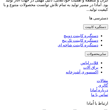
ایران و منطقه و اهمیت خودکفایی، دلیل مهمی در جهت آغاز تولید
بود. امادا در مسیر تولید به تمام تلاش توانست محصولات متنوع و با
کیفیت تولید...
دسترسی ها
دستگیره کابینت
دستگیره کابینت دوپیچ
دستگیره کابینت تک پیچ
دستگیره کابینت شاخه ای
سایرمحصولات
قلاب لباس
یراق آلات
اکسسوری آشپزخانه
مقالات
گالری
درباره اٌمادا
تماس با ما
ارتباط با اٌمادا